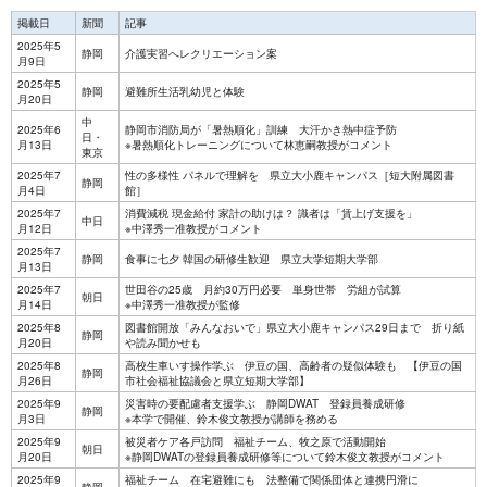
掲載日
新聞
記事
2025年5
静岡
介護実習へレクリエーション案
月9日
2025年5
静岡
避難所生活乳幼児と体験
月20日
中
2025年6
静岡市消防局が「暑熱順化」訓練 大汗かき熱中症予防
日・
月13日
※暑熱順化トレーニングについて林恵嗣教授がコメント
東京
2025年7
性の多様性 パネルで理解を 県立大小鹿キャンパス［短大附属図書
静岡
月4日
館］
2025年7
消費減税 現金給付 家計の助けは？ 識者は「賃上げ支援を」
中日
月12日
※中澤秀一准教授がコメント
2025年7
静岡
食事に七夕 韓国の研修生歓迎 県立大学短期大学部
月13日
2025年7
世田谷の25歳 月約30万円必要 単身世帯 労組が試算
朝日
月14日
※中澤秀一准教授が監修
2025年8
図書館開放「みんなおいで」県立大小鹿キャンパス29日まで 折り紙
静岡
月20日
や読み聞かせも
2025年8
高校生車いす操作学ぶ 伊豆の国、高齢者の疑似体験も 【伊豆の国
静岡
月26日
市社会福祉協議会と県立短期大学部】
2025年9
災害時の要配慮者支援学ぶ 静岡DWAT 登録員養成研修
静岡
月3日
※本学で開催、鈴木俊文教授が講師を務める
2025年9
被災者ケア各戸訪問 福祉チーム、牧之原で活動開始
朝日
月20日
※静岡DWATの登録員養成研修等について鈴木俊文教授がコメント
2025年9
福祉チーム 在宅避難にも 法整備で関係団体と連携円滑に