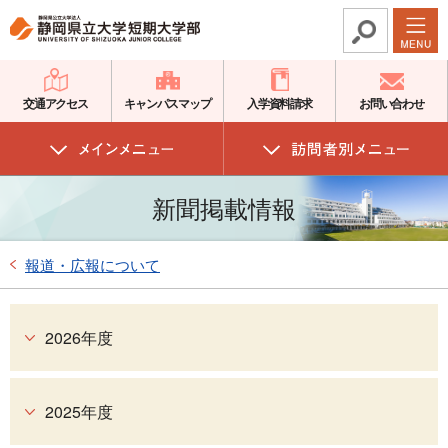
グ
本
ロ
フ
ロ
文
ー
ッ
ー
へ
カ
タ
バ
ル
ー
交通アクセス
キャンパスマップ
入学資料請求
お問い合わせ
ル
ナ
へ
ナ
ビ
ビ
ゲ
新聞掲載情報
ゲ
ー
ー
シ
シ
ョ
報道・広報について
ョ
ン
ン
へ
2026年度
へ
2025年度