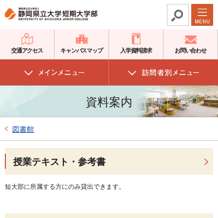
グ
本
ロ
フ
ロ
文
ー
ッ
ー
へ
カ
タ
バ
ル
ー
交通アクセス
キャンパスマップ
入学資料請求
お問い合わせ
ル
ナ
へ
ナ
ビ
ビ
ゲ
資料案内
ゲ
ー
ー
シ
シ
ョ
図書館
ョ
ン
ン
へ
授業テキスト・参考書
へ
短大部に所属する方にのみ貸出できます。