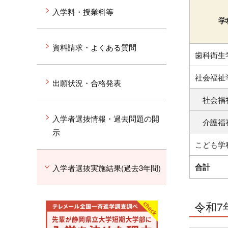
入学料・授業料等
学
資料請求・よくある質問
歯科衛生
社会福祉
出願状況・合格発表
社会福
入学者選抜情報・過去問題の開
介護福
示
こども学
合計
入学者選抜実施結果(過去3年間)
令和7