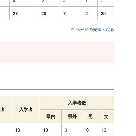
27
20
7
2
25
ページの先頭へ戻る
入学者数
格者
入学者
県内
県外
男
女
13
13
0
0
13