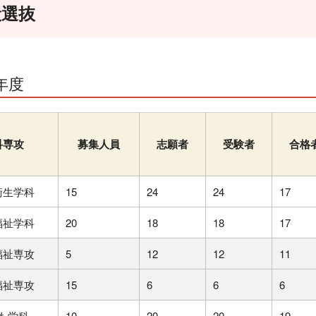
般選抜
年度
科専攻
募集人員
志願者
受験者
合格
衛生学科
15
24
24
17
福祉学科
20
18
18
17
福祉専攻
5
12
12
11
福祉専攻
15
6
6
6
も学科
10
20
20
19