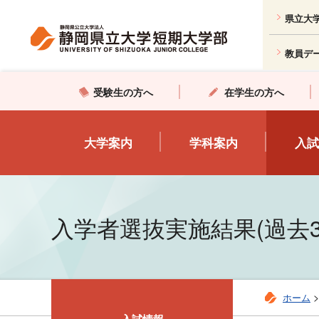
グ
本
ロ
フ
県立大
ロ
文
ー
ッ
ー
へ
カ
タ
教員デ
バ
ル
ー
ル
ナ
へ
受験生の方へ
在学生の方へ
ナ
ビ
ビ
ゲ
大学案内
学科案内
入試
ゲ
ー
ー
シ
シ
ョ
ョ
ン
入学者選抜実施結果(過去3
ン
へ
へ
ホーム