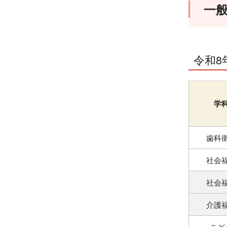
一
令和8
学
歯科
社会
社会
介護
こど