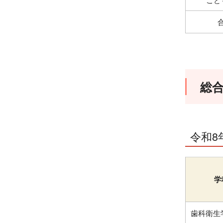
総
令和8
学
歯科衛生