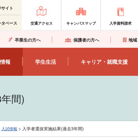
学サイト
ータベース
交通アクセス
キャンパスマップ
入学資料請求
卒業生の方へ
保護者の方へ
地域
情報
学生生活
キャリア・就職支援
年間)
>
>
入学者選抜実施結果(過去3年間)
入試情報