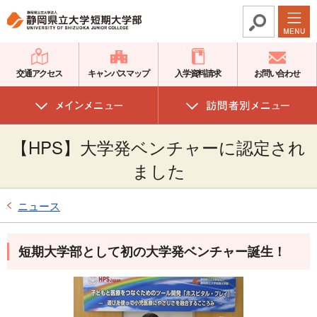
グ
本
ロ
フ
ロ
文
ー
ッ
ー
へ
カ
タ
バ
ル
ー
交通アクセス
キャンパスマップ
入学資料請求
お問い合わせ
ル
ナ
へ
ナ
ビ
ビ
ゲ
【HPS】大学発ベンチャーに認定され
ゲ
ー
ー
シ
ました
シ
ョ
ョ
ン
ニュース
ン
へ
へ
短期大学部として初の大学発ベンチャー誕生！