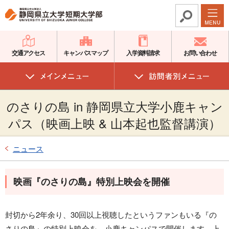
グ
本
ロ
フ
ロ
文
ー
ッ
ー
へ
カ
タ
バ
ル
ー
交通アクセス
キャンパスマップ
入学資料請求
お問い合わせ
ル
ナ
へ
ナ
ビ
ビ
ゲ
のさりの島 in 静岡県立大学小鹿キャン
ゲ
ー
ー
シ
パス（映画上映 & 山本起也監督講演）
シ
ョ
ョ
ン
ニュース
ン
へ
へ
映画『のさりの島』特別上映会を開催
封切から2年余り、30回以上視聴したというファンもいる『の
さりの島』の特別上映会を、小鹿キャンパスで開催します。上