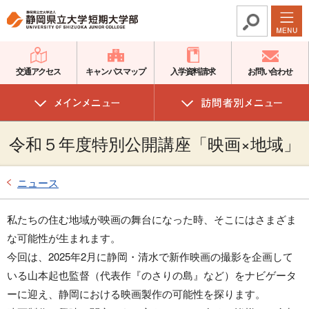
グ
本
ロ
フ
ロ
文
ー
ッ
ー
へ
カ
タ
バ
ル
ー
交通アクセス
キャンパスマップ
入学資料請求
お問い合わせ
ル
ナ
へ
ナ
ビ
ビ
ゲ
令和５年度特別公開講座「映画×地域」
ゲ
ー
ー
シ
シ
ョ
ニュース
ョ
ン
ン
へ
私たちの住む地域が映画の舞台になった時、そこにはさまざま
へ
な可能性が生まれます。
今回は、2025年2月に静岡・清水で新作映画の撮影を企画して
いる山本起也監督（代表作『のさりの島』など）をナビゲータ
ーに迎え、静岡における映画製作の可能性を探ります。